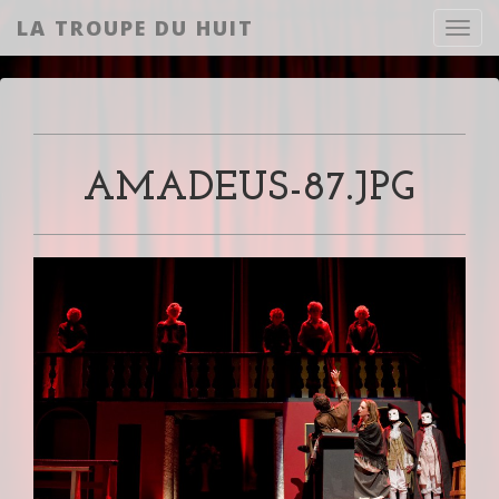
LA TROUPE DU HUIT
Toggl
AMADEUS-87.JPG