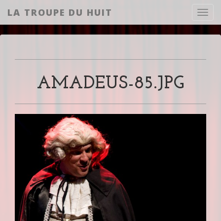
LA TROUPE DU HUIT
Toggl
AMADEUS-85.JPG