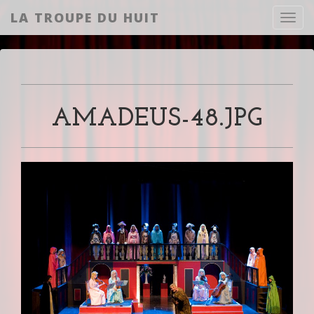
LA TROUPE DU HUIT
Toggl
AMADEUS-48.JPG