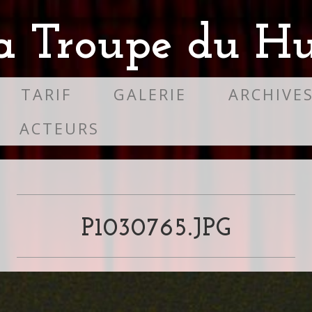
a Troupe du Hu
TARIF
GALERIE
ARCHIVE
ACTEURS
P1030765.JPG