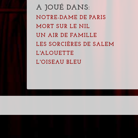
A JOUÉ DANS:
NOTRE-DAME DE PARIS
MORT SUR LE NIL
UN AIR DE FAMILLE
LES SORCIÈRES DE SALEM
L'ALOUETTE
L'OISEAU BLEU