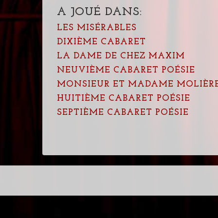
A JOUÉ DANS:
LES MISÉRABLES
DIXIÈME CABARET
LA DAME DE CHEZ MAXIM
NEUVIÈME CABARET POÉSIE
MONSIEUR ET MADAME MOLIÈR
HUITIÈME CABARET POÉSIE
SEPTIÈME CABARET POÉSIE